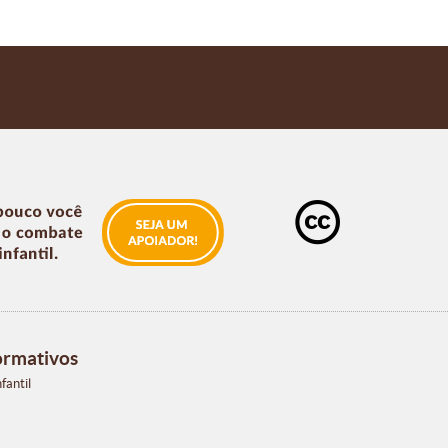
ormativos
fantil