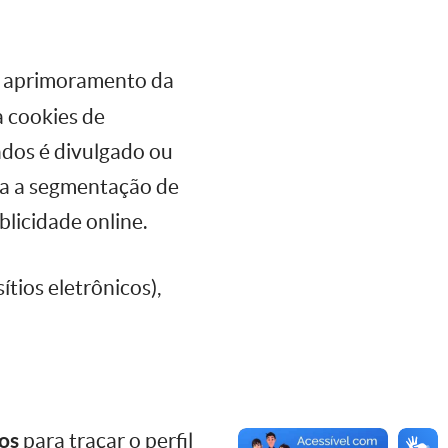
 o aprimoramento da
a cookies de
dos é divulgado ou
ra a segmentação de
licidade online.
ítios eletrônicos),
os
para traçar o perfil