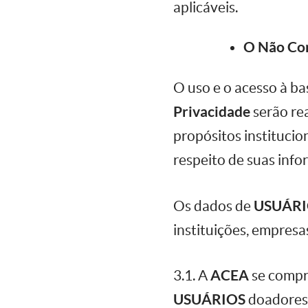
aplicáveis.
O Não Co
O uso e o acesso à b
Privacidade
serão re
propósitos institucio
respeito de suas info
Os dados de
USUÁR
instituições, empresa
3.1. A
ACEA
se compr
USUÁRIOS
doadores 