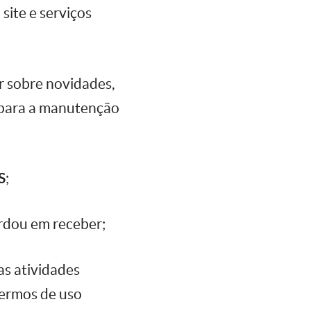
 site e serviços
r sobre novidades,
s para a manutenção
S
;
dou em receber;
as atividades
 termos de uso