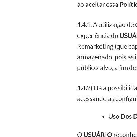
ao aceitar essa
Políti
1.4.1. A utilização de
experiência do
USUÁ
Remarketing (que ca
armazenado, pois as 
público-alvo, a fim d
1.4.2) Há a possibilid
acessando as configu
Uso Dos 
O
USUÁRIO
reconhe