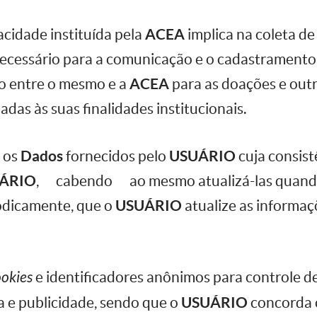
vacidade instituída pela
ACEA
implica na coleta d
necessário para a comunicação e o cadastrament
ão entre o mesmo e a
ACEA
para as doações e outr
adas às suas finalidades institucionais.
 os
Dados
fornecidos pelo
USUÁRIO
cuja consist
ÁRIO
, cabendo ao mesmo atualizá-las quando
iodicamente, que o
USUÁRIO
atualize as informaç
okies
e identificadores anônimos para controle de
 e publicidade, sendo que o
USUÁRIO
concorda c