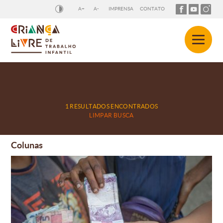
A+
A-
IMPRENSA
CONTATO
1 RESULTADOS ENCONTRADOS
LIMPAR BUSCA
Colunas