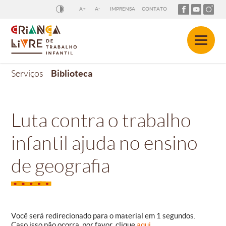
A+
A-
IMPRENSA
CONTATO
Biblioteca
Serviços
Luta contra o trabalho
infantil ajuda no ensino
de geografia
Você será redirecionado para o material em
1
segundos.
Caso isso não ocorra, por favor, clique
aqui
.