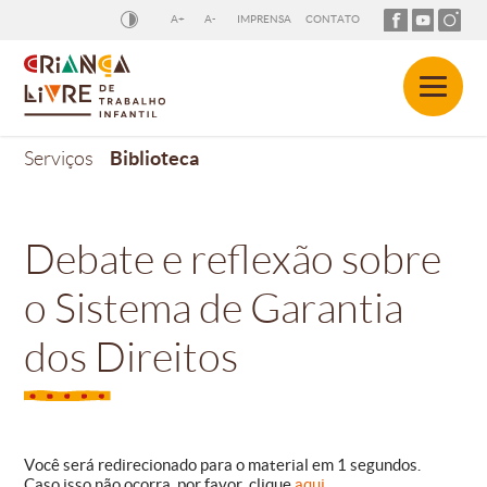
A+
A-
IMPRENSA
CONTATO
Biblioteca
Serviços
Debate e reflexão sobre
o Sistema de Garantia
dos Direitos
Você será redirecionado para o material em
1
segundos.
Caso isso não ocorra, por favor, clique
aqui
.