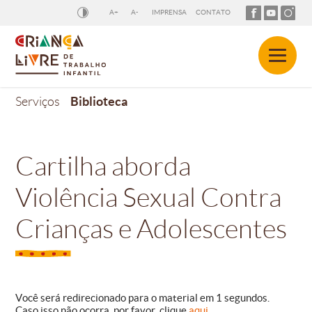
A+
A-
IMPRENSA
CONTATO
Biblioteca
Serviços
Cartilha aborda
Violência Sexual Contra
Crianças e Adolescentes
Você será redirecionado para o material em
1
segundos.
Caso isso não ocorra, por favor, clique
aqui
.