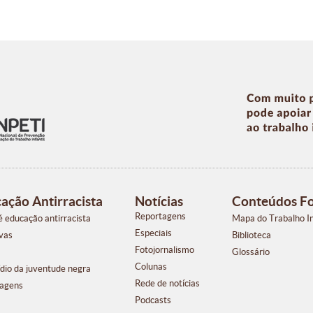
ação Antirracista
Notícias
Conteúdos F
Reportagens
é educação antirracista
Mapa do Trabalho In
Especiais
ivas
Biblioteca
Fotojornalismo
Glossário
Colunas
dio da juventude negra
Rede de notícias
agens
Podcasts