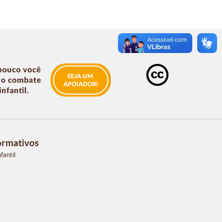
ormativos
fantil