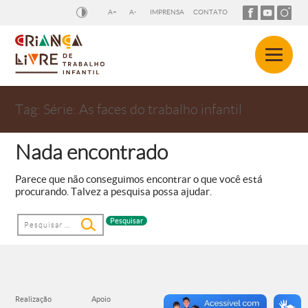
A+
A-
IMPRENSA
CONTATO
Tag:
Série: As faces do trabalho infantil
Nada encontrado
Parece que não conseguimos encontrar o que você está
procurando. Talvez a pesquisa possa ajudar.
Pesquisar
por: