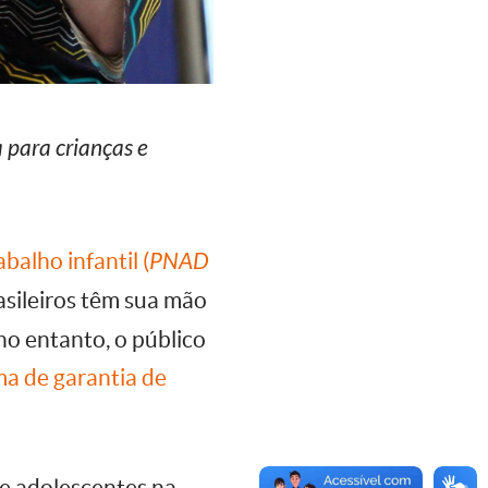
 para crianças e
balho infantil (
PNAD
asileiros têm sua mão
no entanto, o público
ma de garantia de
 e adolescentes na