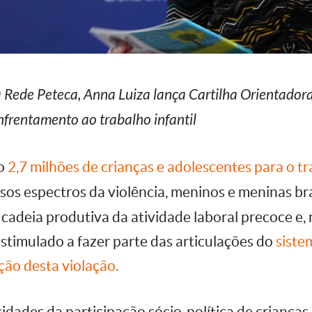
da Rede Peteca, Anna Luiza lança Cartilha Orientadora
nfrentamento ao trabalho infantil
ão
2,7 milhões de crianças e adolescentes para o tra
rsos espectros da violência, meninos e meninas br
cadeia produtiva da atividade laboral precoce e, 
estimulado a fazer parte das articulações do
siste
ação desta violação.
idades da participação sócio-política de crianças