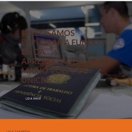
“PRECISAMOS
EXPLORAR A FUNDO A
LEI DA
APRENDIZAGEM”, DIZ
MARIO VOLPI, DO
UNICEF
LEIA MAIS
LEIA TAMBÉM