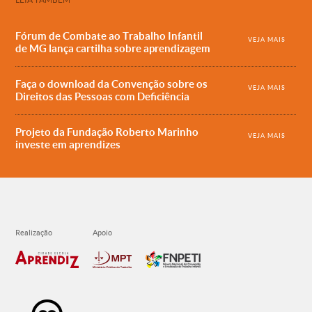
Fórum de Combate ao Trabalho Infantil
VEJA MAIS
de MG lança cartilha sobre aprendizagem
Faça o download da Convenção sobre os
VEJA MAIS
Direitos das Pessoas com Deficiência
Projeto da Fundação Roberto Marinho
VEJA MAIS
investe em aprendizes