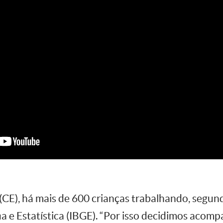
(CE), há mais de 600 crianças trabalhando, segund
ia e Estatística (IBGE). “Por isso decidimos acom