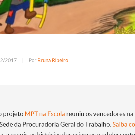
02/2017
|
Por
Bruna Ribeiro
o projeto
MPT na Escola
reuniu os vencedores na q
a Sede da Procuradoria Geral do Trabalho.
Saiba co
a, a seguir, as histórias das crianças e adolescent