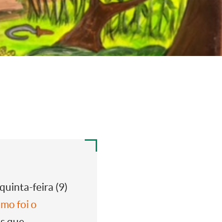
uinta-feira (9)
mo foi o
es que