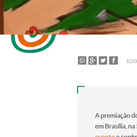
10/
A premiação d
em Brasília, n
evento
e confir