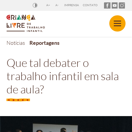
A+
A-
IMPRENSA
CONTATO
Reportagens
Notícias
Que tal debater o
trabalho infantil em sala
de aula?