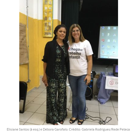
Elisiane Santos (à esq.) e Débora Garofalo. Crédito: Gabriela Rodrigues/Rede Peteca