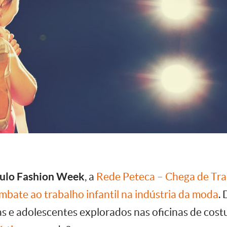
ulo Fashion Week
, a
Rede Peteca – Chega de Trab
bate ao trabalho infantil na indústria da moda
. 
 e adolescentes explorados nas oficinas de costu