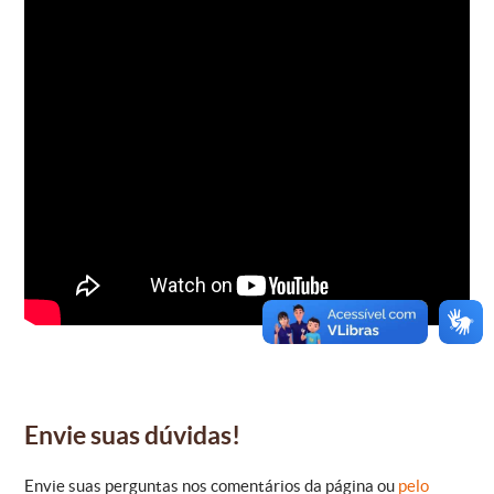
Envie suas dúvidas!
Envie suas perguntas nos comentários da página ou
pelo