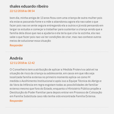
thales eduardo ribeiro
22/12/2018 às 08:54
bom dia, minha amiga de 13 anos ficou com uma criança de outra mulher pois
ela estava passando fome e a mãe a abandonou agora ela nao sabe o que
fazer pois nao se sente segura entregando ela a outros e já está pensando em
largar os estudos e começar a trabalhar para sustentar a criança sendo que a
família dela disse que nao a ajudaria e ela teria que cria-la sozinha, ela nao
sabe o que fazer pois nao vai ter condições de criar, mas nao conhece outros
meios de solucionar essa situação
Responder
Andréa
12/11/2018 às 12:42
O Conselheiro tem a atribuição de aplicar a Medida Proteviva cabível na
situação de risco da criança ou adolescente, em casos em que não seja
localizada família extensa no primeiro momento aplica-se como M
medida o Acolhimento Institucional e após isso a Equipe Técnica do Abrigo e
da Vara da Infância em regra esgotam todas as possibilidades de familiar
extenso mesmo que fora do Estado, enquanto o Ministério Público propõe a
Destituição do Poder Familiar para depois entrar em Processo de Colocação
em Família Substituta caso não tenha sido encontrada Família Extensa.
Responder