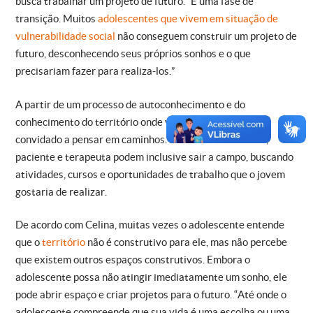
busca trabalhar um projeto de futuro. “É uma fase de
transição. Muitos
adolescentes que vivem em situação de
vulnerabilidade social
não conseguem construir um projeto de
futuro, desconhecendo seus próprios sonhos e o que
precisariam fazer para realiza-los.”
A partir de um processo de autoconhecimento e do
conhecimento do território onde vive, o adolescente é
convidado a pensar em caminhos. Durante as consultas,
paciente e terapeuta podem inclusive sair a campo, buscando
atividades, cursos e oportunidades de trabalho que o jovem
gostaria de realizar.
De acordo com Celina, muitas vezes o adolescente entende
que o
território
não é construtivo para ele, mas não percebe
que existem outros espaços construtivos. Embora o
adolescente possa não atingir imediatamente um sonho, ele
pode abrir espaço e criar projetos para o futuro. “Até onde o
adolescente compreende que sua vida é uma escolha ou uma