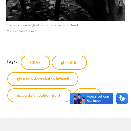
Crianças em situação de extrema pobreza no Brasil
Crédito: Léo Duarte
Tags:
CRAS
glossário
glossário do trabalho infantil
mapa do trabalho infantil
PAIF