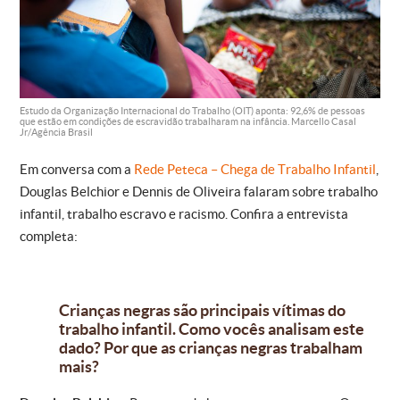
Estudo da Organização Internacional do Trabalho (OIT) aponta: 92,6% de pessoas
que estão em condições de escravidão trabalharam na infância. Marcello Casal
Jr/Agência Brasil
Em conversa com a
Rede Peteca – Chega de Trabalho Infantil
,
Douglas Belchior e Dennis de Oliveira falaram sobre trabalho
infantil, trabalho escravo e racismo. Confira a entrevista
completa:
Crianças negras são principais vítimas do
trabalho infantil. Como vocês analisam este
dado? Por que as crianças negras trabalham
mais?