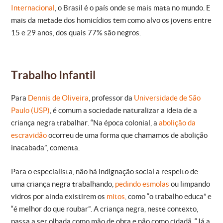
Internacional
, o Brasil é o país onde se mais mata no mundo. E
mais da metade dos homicídios tem como alvo os jovens entre
15 e 29 anos, dos quais 77% são negros.
Trabalho Infantil
Para
Dennis de Oliveira
, professor da
Universidade de São
Paulo (USP)
, é comum a sociedade naturalizar a ideia de a
criança negra trabalhar. “Na época colonial, a
abolição da
escravidão
ocorreu de uma forma que chamamos de abolição
inacabada”, comenta.
Para o especialista, não há indignação social a respeito de
uma criança negra trabalhando,
pedindo esmolas
ou limpando
vidros por ainda existirem os
mitos,
como “o trabalho educa” e
“é melhor do que roubar”. A criança negra, neste contexto,
passa a ser olhada como mão de obra e não como cidadã. “Já a