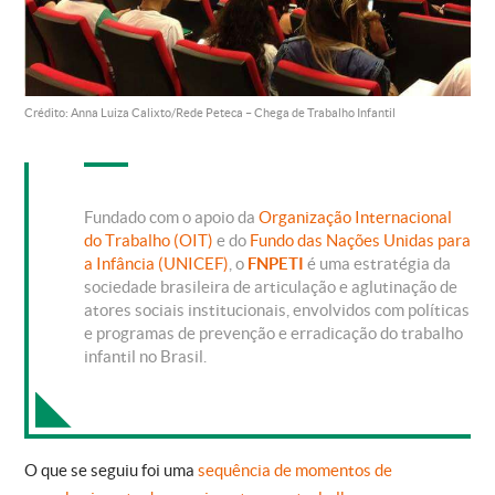
Crédito: Anna Luiza Calixto/Rede Peteca – Chega de Trabalho Infantil
Fundado com o apoio da
Organização Internacional
do Trabalho (OIT)
e do
Fundo das Nações Unidas para
a Infância (UNICEF)
, o
FNPETI
é uma estratégia da
sociedade brasileira de articulação e aglutinação de
atores sociais institucionais, envolvidos com políticas
e programas de prevenção e erradicação do trabalho
infantil no Brasil.
O que se seguiu foi uma
sequência de momentos de