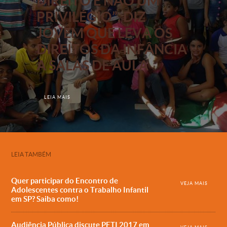
DIREITO E NÃO UM
PRIVILÉGIO”, DIZ
JOVEM QUE LEVA OS
DIREITOS DA INFÂNCIA
A SALAS DE AULA
LEIA MAIS
LEIA TAMBÉM
Quer participar do Encontro de
VEJA MAIS
Adolescentes contra o Trabalho Infantil
em SP? Saiba como!
Audiência Pública discute PETI 2017 em