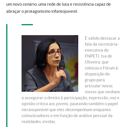
um novo cenário, uma rede de luta e resistência capaz de
abraçar o protagonismo infantojuvenil.
É válido destacar a
fala da secretária-
executiva do
FNPETI, Isa de
Oliveira, que
colocou o Fórum à
disposição do
grupo para
articular novos
vieses que venham
a assegurar o direito à participação, expressão, voz e
opinião crítica aos jovens, pautando também o papel
intransponível que eles desempenham enquanto
comunicadores e em função de análise pessoal da
realidades vividas.