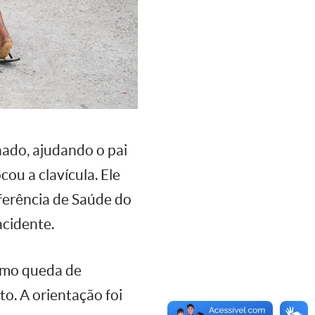
hado, ajudando o pai
ou a clavícula. Ele
eferência de Saúde do
acidente.
como queda de
o. A orientação foi