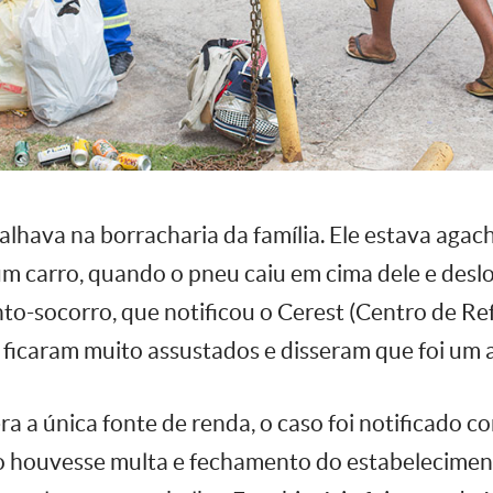
balhava na borracharia da família. Ele estava agac
m carro, quando o pneu caiu em cima dele e desloc
nto-socorro, que notificou o Cerest (Centro de R
 ficaram muito assustados e disseram que foi um 
a a única fonte de renda, o caso foi notificado 
ão houvesse multa e fechamento do estabeleciment