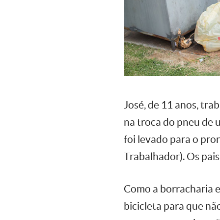
José, de 11 anos, tra
na troca do pneu de u
foi levado para o pro
Trabalhador). Os pais
Como a borracharia er
bicicleta para que n