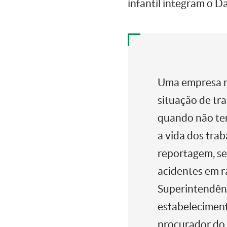
infantil integram o D
Uma empresa r
situação de tra
quando não tem
a vida dos tra
reportagem, se
acidentes em r
Superintendênc
estabeleciment
procurador do 