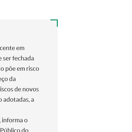
scente em
e ser fechada
o põe em risco
eço da
riscos de novos
 adotadas, a
 informa o
 Público do