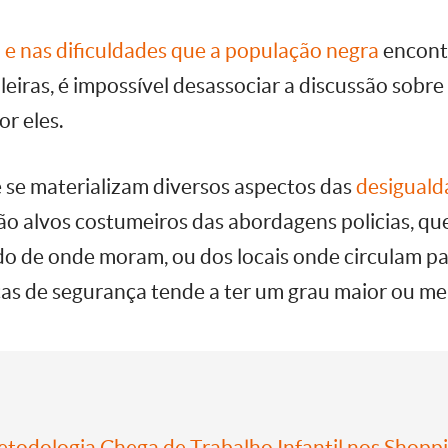
 e nas dificuldades que a população negra
encontr
leiras, é impossível desassociar a discussão sobre
or eles.
e se materializam diversos aspectos das
desiguald
ão alvos costumeiros das abordagens policias, qu
o de onde moram, ou dos locais onde circulam par
as de segurança tende a ter um grau maior ou men
todologia Chega de Trabalho Infantil nos Shopp