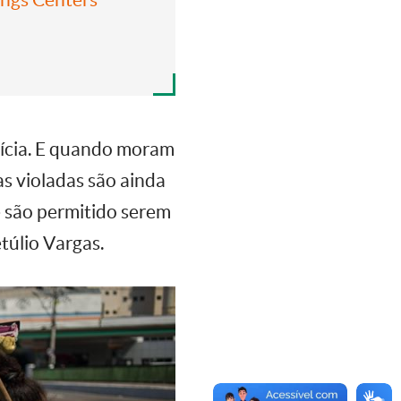
lícia. E quando moram
s violadas são ainda
e são permitido serem
túlio Vargas.