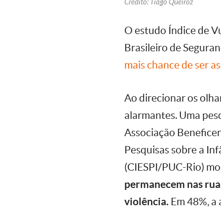
Crédito: Tiago Queiroz
O estudo Índice de Vu
Brasileiro de Segura
mais chance de ser a
Ao direcionar os olh
alarmantes. Uma pesqu
Associação Beneficen
Pesquisas sobre a Inf
(CIESPI/PUC-Rio) mo
permanecem nas ruas 
violência.
Em 48%, a aç