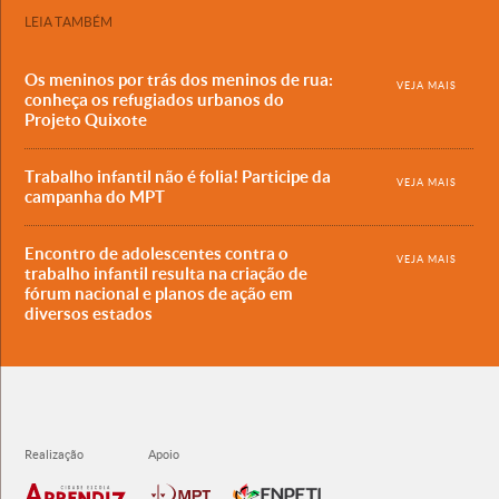
LEIA TAMBÉM
Os meninos por trás dos meninos de rua:
VEJA MAIS
conheça os refugiados urbanos do
Projeto Quixote
Trabalho infantil não é folia! Participe da
VEJA MAIS
campanha do MPT
Encontro de adolescentes contra o
VEJA MAIS
trabalho infantil resulta na criação de
fórum nacional e planos de ação em
diversos estados