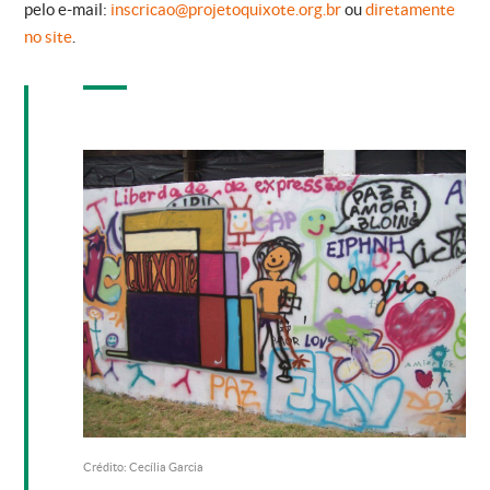
pelo e-mail:
inscricao@projetoquixote.org.br
ou
diretamente
no site
.
Crédito: Cecília Garcia