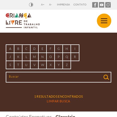
A+
A-
IMPRENSA
CONTATO
A
B
C
D
E
F
G
H
I
J
K
L
M
N
O
P
Q
R
S
T
U
V
W
X
Y
Z
1 RESULTADOS ENCONTRADOS
LIMPAR BUSCA
Glossário