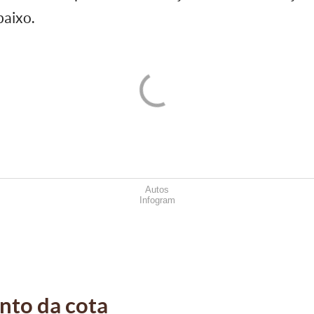
baixo.
Autos
Infogram
to da cota