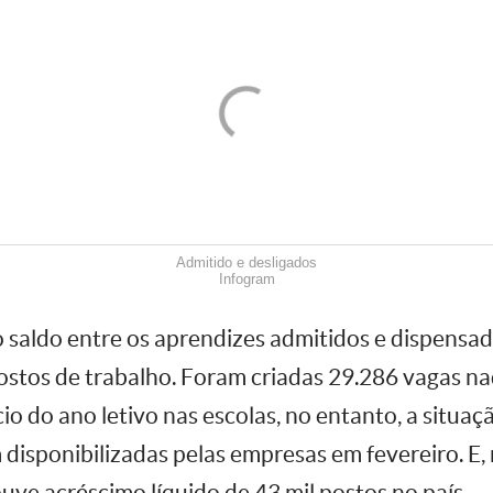
Admitido e desligados
Infogram
 saldo entre os aprendizes admitidos e dispensad
postos de trabalho. Foram criadas 29.286 vagas n
io do ano letivo nas escolas, no entanto, a situaçã
 disponibilizadas pelas empresas em fevereiro. E
uve acréscimo líquido de 43 mil postos no país.