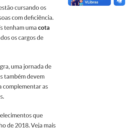
 estão cursando os
soas com deficiência.
país tenham uma
cota
dos os cargos de
egra, uma jornada de
les também devem
a complementar as
s.
belecimentos que
nho de 2018. Veja mais