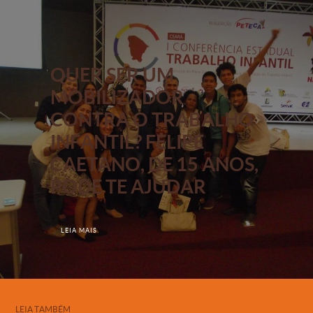
QUER SER UM
MOBILIZADOR
CONTRA O TRABALHO
INFANTIL? FELIPE
CAETANO, DE 15 ANOS,
PODE TE AJUDAR
LEIA MAIS
LEIA TAMBÉM