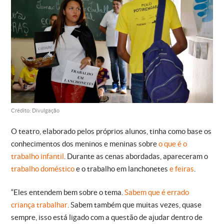
Crédito: Divulgação
O teatro, elaborado pelos próprios alunos, tinha como base os
conhecimentos dos meninos e meninas sobre
o que é o
trabalho infantil
. Durante as cenas abordadas, apareceram o
trabalho doméstico
e o trabalho em lanchonetes
e feiras
.
“Eles entendem bem sobre o tema.
Sabem que é errado
criança trabalhar
. Sabem também que muitas vezes, quase
sempre, isso está ligado com a questão de ajudar dentro de