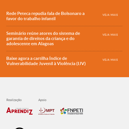
Rede Peteca repudia fala de Bolsonaro a
VEJA MAIS
favor do trabalho infantil
Seminário reúne atores do sistema de
VEJA MAIS
garantia de direitos da criança e do
adolescente em Alagoas
Baixe agora a cartilha Índice de
VEJA MAIS
Vulnerabilidade Juvenil à Violência (IJV)